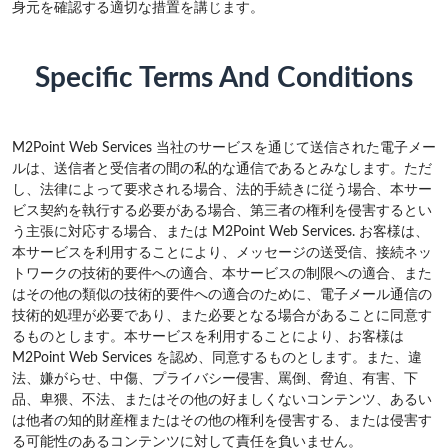
身元を確認する適切な措置を講じます。
Specific Terms And Conditions
M2Point Web Services 当社のサービスを通じて送信された電子メー
ルは、送信者と受信者の間の私的な通信であるとみなします。ただ
し、法律によって要求される場合、法的手続きに従う場合、本サー
ビス契約を執行する必要がある場合、第三者の権利を侵害するとい
う主張に対応する場合、または M2Point Web Services. お客様は、
本サービスを利用することにより、メッセージの送受信、接続ネッ
トワークの技術的要件への適合、本サービスの制限への適合、また
はその他の類似の技術的要件への適合のために、電子メール通信の
技術的処理が必要であり、また必要となる場合があることに同意す
るものとします。本サービスを利用することにより、お客様は
M2Point Web Services を認め、同意するものとします。また、違
法、嫌がらせ、中傷、プライバシー侵害、罵倒、脅迫、有害、下
品、卑猥、不法、またはその他の好ましくないコンテンツ、あるい
は他者の知的財産権またはその他の権利を侵害する、または侵害す
る可能性のあるコンテンツに対して責任を負いません。